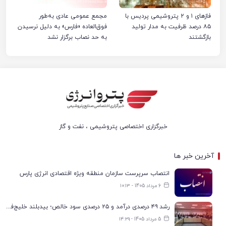
فازهای ۱ و ۲ پتروشیمی پردیس با
مجمع عمومی عادی به‌طور
۸۵ درصد ظرفیت به مدار تولید
فوق‌العاده «فارس» به دلیل نرسیدن
بازگشتند
به حد نصاب برگزار نشد
خبرگزاری اختصاصی پتروشیمی ، نفت و گاز
آخرین خبر ها
انتصاب سرپرست سازمان منطقه ویژه اقتصادی انرژی پارس
6 مرداد 1405 - ۱۰:۱۳
رشد ۴۹ درصدی درآمد و ۲۵ درصدی سود خالص؛ بیدبلند خلیج‌فارس سال ۱۴۰۴ را با رکوردهای جدید به پایان رساند
5 مرداد 1405 - ۱۴:۲۹