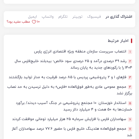
اشتراک گذاری در
فیسبوک
توییتر
تلگرام
واتساپ
ایمیل
10
مطلب مفید بود؟
اخبار مرتبط
انتصاب سرپرست سازمان منطقه ویژه اقتصادی انرژی پارس
1
رشد ۴۹ درصدی درآمد و ۲۵ درصدی سود خالص؛ بیدبلند خلیج‌فارس سال
2
۱۴۰۴ را با رکوردهای جدید به پایان رساند
فازهای ۱ و ۲ پتروشیمی پردیس با ۸۵ درصد ظرفیت به مدار تولید بازگشتند
3
مجمع عمومی عادی به‌طور فوق‌العاده «فارس» به دلیل نرسیدن به حد نصاب
4
برگزار نشد
استاندار خوزستان: ۱۰ مجتمع پتروشیمی در جنگ آسیب دیدند/ برآورد
5
خسارت‌ها به ۵۰ همت و ۴ میلیارد دلار رسید
سهامداران فارس با افزایش سرمایه ۲۵ هزار میلیارد تومانی موافقت کردند
6
مجمع فوق‌العاده هلدینگ خلیج فارس با حضور ۷۷.۶ درصد سهامداران آغاز
7
شد