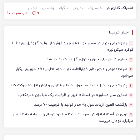
اشتراک گذاری در
فیسبوک
توییتر
تلگرام
واتساپ
ایمیل
9
مطلب مفید بود؟
اخبار مرتبط
پتروشیمی نوری در مسیر توسعه زنجیره ارزش؛ از تولید گازوئیل یورو ۶ تا
1
گوگرد میکرونیزه
حفاری شمال برای جبران ناترازی گاز دست به کار شد
2
مجمع‌عمومی عادی بطور فوق‌العاده نوبت دوم «فارس» ۲۵ شهریور برگزار
3
می‌شود
پتروشیمی باید از تولید محصول به خلق فناوری و ارزش افزوده حرکت کند
4
مخازن سبز عسلویه در آستانه عبور از ظرفیت یک میلیون مترمکعب
5
بازگشت الفین آریاساسول به مدار تولید با ظرفیت ۷۰ درصد
6
نوری در آستانه افزایش سرمایه ۳۶۰۰ میلیارد تومانی؛ سرمایه به ۹.۶ هزار
7
میلیارد تومان می‌رسد