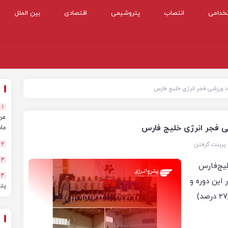
خدامی
انتصاب
پتروشیمی
اقتصادی
بین الملل
1
ماهه
پرینت گرفتن
2
3
لیج‌فارس
4
د ۱۱۰۰ نفرساعت در این دوره و
پت
مشارکت امور ۱۴ گانه و حضور بیش از یک‌چهارم (۲۷٫۸ درصد)