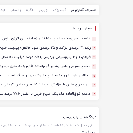
اشتراک گذاری در
فیسبوک
توییتر
تلگرام
واتساپ
ایم
اخبار مرتبط
انتصاب سرپرست سازمان منطقه ویژه اقتصادی انرژی پارس
1
رشد ۴۹ درصدی درآمد و ۲۵ درصدی سود خالص؛ بیدبلند خلیج‌فارس سال ۱۴۰۴ را با رکوردهای جدید به پایان رساند
2
فازهای ۱ و ۲ پتروشیمی پردیس با ۸۵ درصد ظرفیت به مدار تولید بازگشتند
3
مجمع عمومی عادی به‌طور فوق‌العاده «فارس» به دلیل نرسید
4
استاندار خوزستان: ۱۰ مجتمع پتروشیمی در جنگ آسیب دیدند/ برآورد خسارت‌ها به ۵۰ همت و ۴ میلیارد دلار رسید
5
سهامداران فارس با افزایش سرمایه ۲۵ هزار میلیارد تومانی موافقت کردند
6
مجمع فوق‌العاده هلدینگ خلیج فارس با حضور ۷۷.۶ درصد سهامداران آغاز شد
7
دیدگاهتان را بنویسید
نشانی ایمیل شما منتشر نخواهد شد.
بخش‌های موردنیاز علامت‌گذاری شد
دیدگاه
*