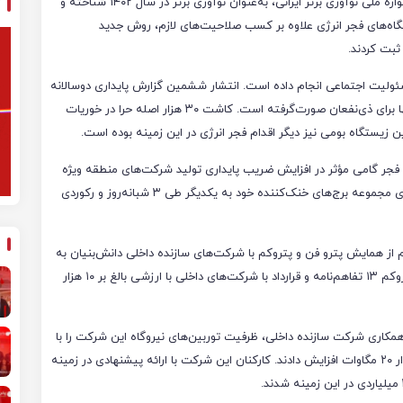
روش اندازه‌گیری سیلیس محلول فجر انرژی در هشتمین جشنواره ملی نوآوری برتر ایرانی، به‌عنوان نوآوری برتر در سال ۱۴۰۲ شناخته و
گاه‌های فجر انرژی علاوه بر کسب صلاحیت‌های لازم، روش جدید
ثبت کردند.
اقدام مهم در حوزه مسئولیت اجتماعی انجام داده است. انتشار ششمین گزارش پایداری دوسالانه
(۱۴۰۰ و ۱۴۰۱) به‌منظور ارزیابی اثرات فعالیت‌ها و شفافیت آنها برای ذی‌نفعان صورت‌گرفته است. کاشت ۳۰ هزار اصله حرا در خوریات
زیستگاه بومی نیز دیگر اقدام فجر انرژی در این زمینه بوده است.
 گاز شرکت فجر گامی مؤثر در افزایش ضریب پایداری تولید شرکت‌های منطقه ویژه
پتروشیمی برداشته است. همچنین این شرکت با یکپارچه‌سازی مجموعه برج‌های خنک‌کننده خود به یکدیگر طی ۳ شبانه‌روز و رکوردی
م از همایش پترو فن و پتروکم با شرکت‌های سازنده داخلی دانش‌بنیان به
گفت‌وگو و همکاری پرداخته است. این شرکت در نمایشگاه پتروکم ۱۳ تفاهم‌نامه و قرارداد با شرکت‌های داخلی با ارزشی بالغ بر ۱۰ هزار
کاری شرکت سازنده داخلی، ظرفیت توربین‌های نیروگاه این شرکت را با
اجرای طرح‌های موسوم به +IGV و EMS و MAPTUNE به مقدار ۲۰ مگاوات افزایش دادند. کارکنان این شرکت با ارائه پیشنهادی در زمینه