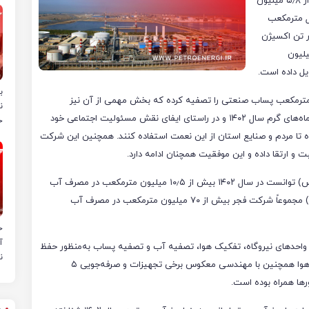
به گزارش خبرگزاری پترو انرژی،این شرکت در سال ۱۴۰۲ بیش از ۵٫۸ میلیون
ر، ۳۸۱٫۸ میلیون نرمال مترمکعب
یلیون نرمال مترمکعب گاز اکسیژن، ۸٫۷ هزار تن اکسیژن
ن مترمکعب آب اسمز معکوس (RO) و ۱۵ میلیون
ب
 حفاظت از محیط‌زیست بیش از ۴٫۸ میلیون مترمکعب پساب صنعتی را تصفیه کرده که بخش مهمی از آن نیز
ن
مورداستفاده در آبیاری فضای سبز قرار می‌گیرد. فجر انرژی در ماه‌های گرم سال ۱۴۰۲ و در راستای ایفای نقش مسئولیت اجتماعی خود
خ
ق کرده تا مردم و صنایع استان از این نعمت استفاده کنند. همچنین این شرکت
فجر انرژی با بهره‌گیری از پروژه شیرین‌سازی آب (اسمز معکوس) توانست در سال ۱۴۰۲ بیش از ۱۰٫۵ میلیون مترمکعب در مصرف آب
خام صرفه‌جویی کند؛ از ابتدای راه‌اندازی این پروژه (سال ۱۳۹۵) مجموعاً شرکت فجر بیش از ۷۰ میلیون مترمکعب در مصرف آب
ح
آ
فقره تعمیرات اساسی در واحدهای نیروگاه، تفکیک هوا، تصفیه آب و تصفیه پساب به‌منظور حفظ
ن
پایداری تولید انجام دادند. تعمیرات اساسی واحدهای تفکیک هوا همچنین با مهندسی معکوس برخی تجهیزات و صرفه‌جویی ۵
ها همراه بوده است.