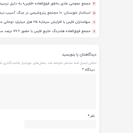
مجمع عمومی عادی به‌طور فوق‌العاده «فارس» به دلیل نرسید
4
استاندار خوزستان: ۱۰ مجتمع پتروشیمی در جنگ آسیب دیدند/ برآورد خسارت‌ها به ۵۰ همت و ۴ میلیارد دلار رسید
5
سهامداران فارس با افزایش سرمایه ۲۵ هزار میلیارد تومانی موافقت کردند
6
مجمع فوق‌العاده هلدینگ خلیج فارس با حضور ۷۷.۶ درصد سهامداران آغاز شد
7
دیدگاهتان را بنویسید
نشانی ایمیل شما منتشر نخواهد شد.
بخش‌های موردنیاز علامت‌گذاری شد
دیدگاه
*
نام
*