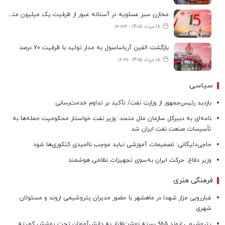
مخازن سبز عسلویه در آستانه عبور از ظرفیت یک میلیون مترمکعب
18 مرداد 1405 - ۱۳:۳۴
بازگشت الفین آریاساسول به مدار تولید با ظرفیت ۷۰ درصد
18 مرداد 1405 - ۱۲:۲۹
سیاسی
بازدید رئیس‌جمهور از وزارت نفت/ تأکید بر تداوم خدمت‌رسانی
نامه‌ای به دبیرکل سازمان ملل متحد: وزیر نفت خواستار محکومیت حمله‌ها به
تأسیسات صنعت نفت ایران شد
حاجی‌دلیگانی: تصمیمات آموزشی نباید موجب ناامیدی کنکوری‌ها شود
وزیر دفاع: حرکت ایران به‌سوی تجهیزات نظامی هوشمند
فرهنگی هنری
غبارروبی مزار شهدا در ماهشهر با حضور مدیران پتروشیمی اروند و مسئولان
شهری
پتروشیمی اروند ۹۸۵ بسته نوشت‌افزار به دانش‌آموزان تحت پوشش کمیته