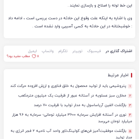
این خط لوله را اصلاح و بازسازی نمایند .
وی با اشاره به اینکه علت وقوع این حادثه در دست بررسی است ، ادامه داد
: خوشبختانه در این حادثه به کسی آسیبی وارد نشده است .
اشتراک گذاری در
فیسبوک
توییتر
تلگرام
واتساپ
ایمیل
8
مطلب مفید بود؟
اخبار مرتبط
پتروشیمی باید از تولید محصول به خلق فناوری و ارزش افزوده حرکت کند
1
مخازن سبز عسلویه در آستانه عبور از ظرفیت یک میلیون مترمکعب
2
بازگشت الفین آریاساسول به مدار تولید با ظرفیت ۷۰ درصد
3
نوری در آستانه افزایش سرمایه ۳۶۰۰ میلیارد تومانی؛ سرمایه به ۹.۶ هزار
4
میلیارد تومان می‌رسد
بازگشت موفقیت‌آمیز فن‌های کولینگ‌تاور واحد آب ناحیه ۲ فجر انرژی به
5
مدار تولید