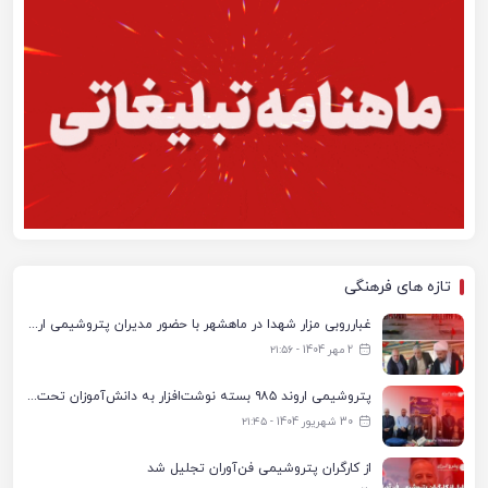
تازه های فرهنگی
غبارروبی مزار شهدا در ماهشهر با حضور مدیران پتروشیمی اروند و مسئولان شهری
2 مهر 1404 - ۲۱:۵۶
پتروشیمی اروند ۹۸۵ بسته نوشت‌افزار به دانش‌آموزان تحت پوشش کمیته امداد بندرماهشهر اهدا کرد
30 شهریور 1404 - ۲۱:۴۵
از کارگران پتروشیمی فن‌آوران تجلیل شد