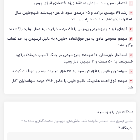
انتصاب سرپرست سازمان منطقه ویژه اقتصادی انرژی پارس
1
رشد ۴۹ درصدی درآمد و ۲۵ درصدی سود خالص؛ بیدبلند خلیج‌فارس سال
2
۱۴۰۴ را با رکوردهای جدید به پایان رساند
فازهای ۱ و ۲ پتروشیمی پردیس با ۸۵ درصد ظرفیت به مدار تولید بازگشتند
3
مجمع عمومی عادی به‌طور فوق‌العاده «فارس» به دلیل نرسیدن به حد نصاب
4
برگزار نشد
استاندار خوزستان: ۱۰ مجتمع پتروشیمی در جنگ آسیب دیدند/ برآورد
5
خسارت‌ها به ۵۰ همت و ۴ میلیارد دلار رسید
سهامداران فارس با افزایش سرمایه ۲۵ هزار میلیارد تومانی موافقت کردند
6
مجمع فوق‌العاده هلدینگ خلیج فارس با حضور ۷۷.۶ درصد سهامداران آغاز
7
شد
دیدگاهتان را بنویسید
نشانی ایمیل شما منتشر نخواهد شد.
بخش‌های موردنیاز علامت‌گذاری شده‌اند
*
دیدگاه
*