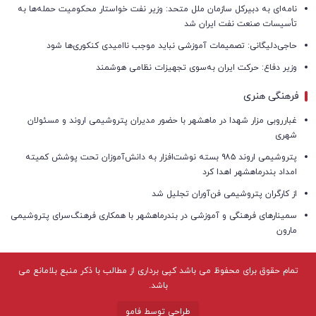
نامه‌ای به دبیرکل سازمان ملل متحد: وزیر نفت خواستار محکومیت حمله‌ها به
تأسیسات صنعت نفت ایران شد
حاجی‌دلیگانی: تصمیمات آموزشی نباید موجب ناامیدی کنکوری‌ها شود
وزیر دفاع: حرکت ایران به‌سوی تجهیزات نظامی هوشمند
فرهنگی هنری
غبارروبی مزار شهدا در ماهشهر با حضور مدیران پتروشیمی اروند و مسئولان
شهری
پتروشیمی اروند ۹۸۵ بسته نوشت‌افزار به دانش‌آموزان تحت پوشش کمیته
امداد بندرماهشهر اهدا کرد
از کارگران پتروشیمی فن‌آوران تجلیل شد
سمینارهای فرهنگی و آموزشی در بندرماهشهر با همکاری فرهنگ‌سرای پتروشیمی
مارون
تمام حقوق برای محفوظ می باشد کپی برداری از مطالب با ذکر منبع بلامانع می
باشد.
طراحی توسط فامو