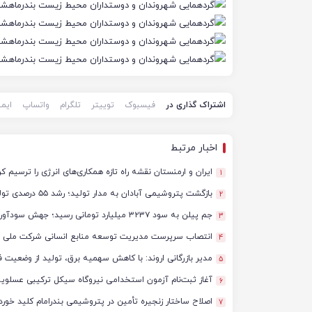
اشتراک گذاری در
فیسبوک
توییتر
تلگرام
واتساپ
ایم
اخبار مرتبط
ایران و ارمنستان نقشه راه تازه همکاری‌های انرژی را ترسیم کر
1
بازگشت پتروشیمی آبادان به مدار تولید؛ رشد ۵۵ درصدی تولید و آغاز مسیر سودآوری
2
جم پیلن به سود ۳۲۳۷ میلیارد تومانی رسید؛ جهش سودآوری در گزارش سه‌ماهه ۱۴۰۵
3
انتصاب سرپرست مدیریت توسعه منابع انسانی شرکت ملی 
4
مدیر بازرگانی اروند: با کاهش سهمیه برق، تولید از وضعیت فع
5
آغاز ثبت‌نام آزمون استخدامی نیروگاه سیکل ترکیبی عسلویه در 
6
اصلاح ساختار زنجیره تأمین در پتروشیمی بندرامام کلید خورد
7