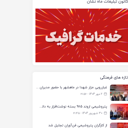
کانون تبلیغات ماه نشان
تازه های فرهنگی
غبارروبی مزار شهدا در ماهشهر با حضور مدیران پتروشیمی اروند و مسئولان شهری
2 مهر 1404 - ۲۱:۵۶
پتروشیمی اروند ۹۸۵ بسته نوشت‌افزار به دانش‌آموزان تحت پوشش کمیته امداد بندرماهشهر اهدا کرد
30 شهریور 1404 - ۲۱:۴۵
از کارگران پتروشیمی فن‌آوران تجلیل شد