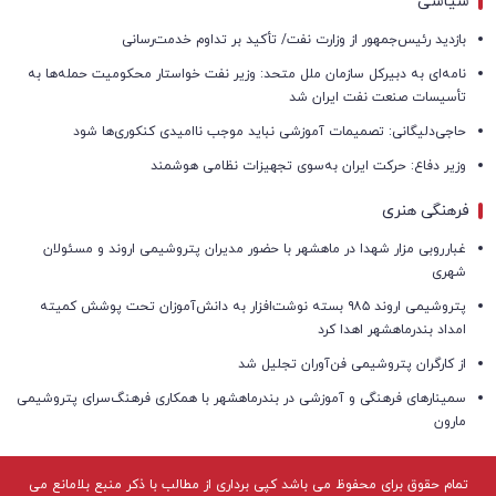
سیاسی
بازدید رئیس‌جمهور از وزارت نفت/ تأکید بر تداوم خدمت‌رسانی
نامه‌ای به دبیرکل سازمان ملل متحد: وزیر نفت خواستار محکومیت حمله‌ها به
تأسیسات صنعت نفت ایران شد
حاجی‌دلیگانی: تصمیمات آموزشی نباید موجب ناامیدی کنکوری‌ها شود
وزیر دفاع: حرکت ایران به‌سوی تجهیزات نظامی هوشمند
فرهنگی هنری
غبارروبی مزار شهدا در ماهشهر با حضور مدیران پتروشیمی اروند و مسئولان
شهری
پتروشیمی اروند ۹۸۵ بسته نوشت‌افزار به دانش‌آموزان تحت پوشش کمیته
امداد بندرماهشهر اهدا کرد
از کارگران پتروشیمی فن‌آوران تجلیل شد
سمینارهای فرهنگی و آموزشی در بندرماهشهر با همکاری فرهنگ‌سرای پتروشیمی
مارون
تمام حقوق برای محفوظ می باشد کپی برداری از مطالب با ذکر منبع بلامانع می