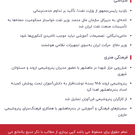
سیاسی
بازدید رئیس‌جمهور از وزارت نفت/ تأکید بر تداوم خدمت‌رسانی
نامه‌ای به دبیرکل سازمان ملل متحد: وزیر نفت خواستار محکومیت حمله‌ها به
تأسیسات صنعت نفت ایران شد
حاجی‌دلیگانی: تصمیمات آموزشی نباید موجب ناامیدی کنکوری‌ها شود
وزیر دفاع: حرکت ایران به‌سوی تجهیزات نظامی هوشمند
فرهنگی هنری
غبارروبی مزار شهدا در ماهشهر با حضور مدیران پتروشیمی اروند و مسئولان
شهری
پتروشیمی اروند ۹۸۵ بسته نوشت‌افزار به دانش‌آموزان تحت پوشش کمیته
امداد بندرماهشهر اهدا کرد
از کارگران پتروشیمی فن‌آوران تجلیل شد
سمینارهای فرهنگی و آموزشی در بندرماهشهر با همکاری فرهنگ‌سرای پتروشیمی
مارون
تمام حقوق برای محفوظ می باشد کپی برداری از مطالب با ذکر منبع بلامانع می