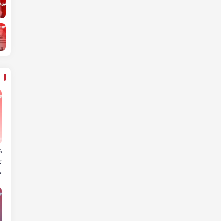
ض
ت
خ