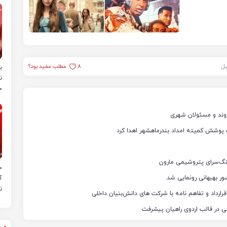
یل
8
مطلب مفید بود؟
ب
ن
خ
روند و مسئولان شهری
نگ‌سرای پتروشیمی مارون
ح
ر بهبهانی رونمایی شد.
آ
ن
می در قالب اردوی راهیان پیشرفت