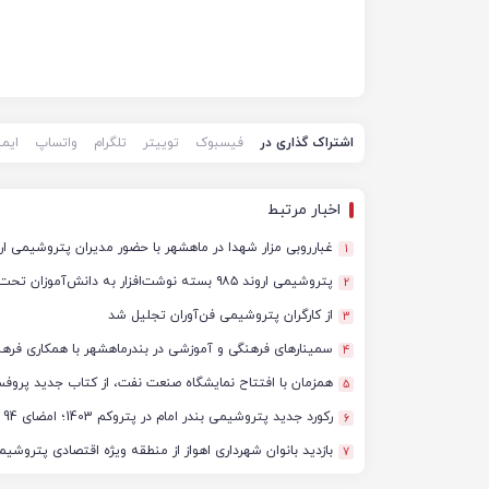
اشتراک گذاری در
فیسبوک
توییتر
تلگرام
واتساپ
ایم
اخبار مرتبط
غبارروبی مزار شهدا در ماهشهر با حضور مدیران پتروشیمی ا
1
پتروشیمی اروند ۹۸۵ بسته نوشت‌افزار به دانش‌آموزان تحت پوشش کمیته امداد بندرماهشهر اهدا کرد
2
از کارگران پتروشیمی فن‌آوران تجلیل شد
3
سمینارهای فرهنگی و آموزشی در بندرماهشهر با همکاری فره
4
همزمان با افتتاح نمایشگاه صنعت نفت، از کتاب جدید پروفسو
5
رکورد جدید پتروشیمی بندر امام در پتروکم 1403؛ امضای 94 قرارداد و تفاهم نامه با شرکت های دانش‌بنیان‌ داخلی
6
بازدید بانوان شهرداری اهواز از منطقه ویژه اقتصادی پتروشی
7