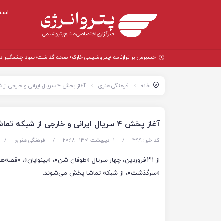
است
حسابرس بر ترازنامه «پتروشیمی خارک» صحه گذاشت؛ سود چشمگیر در سال
خانه
فرهنگی هنری
آغاز پخش ۴ سریال ایرانی و خارجی از شبکه تماشا
آغاز پخش ۴ سریال ایرانی و خارجی از شبکه تماشا
کد خبر: 499
/
1 اردیبهشت 1401 - ۲۰:۱۸
/
فرهنگی هنری
/
از ۳۱ فروردین، چهار سریال «طوفان شن»، «بینوایان»، «قصه‌ه
«سرگذشت»، از شبکه تماشا پخش می‌شوند.