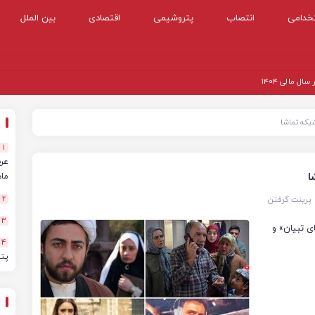
خدامی
انتصاب
پتروشیمی
اقتصادی
بین الملل
 مالی ۱۴۰۴
1
ماهه
پرینت گرفتن
2
3
ای تبیان» و
4
پت