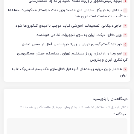
بازدید رئیس‌جمهور از وزارت نفت/ تأکید بر تداوم خدمت‌رسانی
1
نامه‌ای به دبیرکل سازمان ملل متحد: وزیر نفت خواستار محکومیت حمله‌ها
2
به تأسیسات صنعت نفت ایران شد
حاجی‌دلیگانی: تصمیمات آموزشی نباید موجب ناامیدی کنکوری‌ها شود
3
وزیر دفاع: حرکت ایران به‌سوی تجهیزات نظامی هوشمند
4
دور تازه گفت‌وگوهای تهران و اروپا؛ دیپلماسی فعال در مسیر تعامل
5
لغو ویزا و راه‌اندازی پرواز مستقیم تهران ـ مینسک؛ جهش همکاری‌های
6
گردشگری ایران و بلاروس
هشدار چین درباره پیامدهای فاجعه‌بار فعال‌سازی مکانیسم اسنپ‌بک علیه
7
ایران
دیدگاهتان را بنویسید
نشانی ایمیل شما منتشر نخواهد شد.
بخش‌های موردنیاز علامت‌گذاری شده‌اند
*
دیدگاه
*