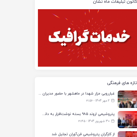
کانون تبلیغات ماه نشان
تازه های فرهنگی
غبارروبی مزار شهدا در ماهشهر با حضور مدیران پتروشیمی اروند و مسئولان شهری
2 مهر 1404 - ۲۱:۵۶
پتروشیمی اروند ۹۸۵ بسته نوشت‌افزار به دانش‌آموزان تحت پوشش کمیته امداد بندرماهشهر اهدا کرد
30 شهریور 1404 - ۲۱:۴۵
از کارگران پتروشیمی فن‌آوران تجلیل شد