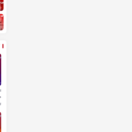
ا
م
پ