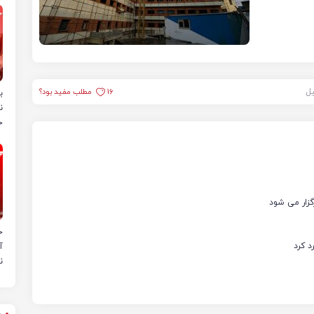
یل
16
مطلب مفید بود؟
ب
ن
خ
ح
د کرد
آ
ن