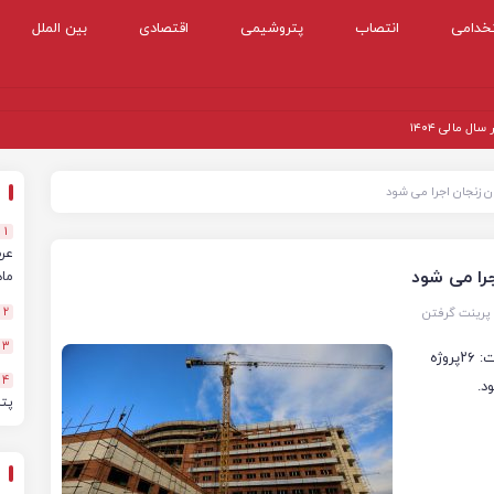
خدامی
انتصاب
پتروشیمی
اقتصادی
بین الملل
 مالی ۱۴۰۴
1
ماهه
پرینت گرفتن
2
3
زنجان-معاون بهداشت دانشگاه علوم پزشکی استان زنجان گفت: ۲۶پروژه
4
د.
پت