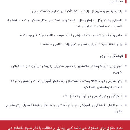
سیاسی
بازدید رئیس‌جمهور از وزارت نفت/ تأکید بر تداوم خدمت‌رسانی
نامه‌ای به دبیرکل سازمان ملل متحد: وزیر نفت خواستار محکومیت حمله‌ها به
تأسیسات صنعت نفت ایران شد
حاجی‌دلیگانی: تصمیمات آموزشی نباید موجب ناامیدی کنکوری‌ها شود
وزیر دفاع: حرکت ایران به‌سوی تجهیزات نظامی هوشمند
فرهنگی هنری
غبارروبی مزار شهدا در ماهشهر با حضور مدیران پتروشیمی اروند و مسئولان
شهری
پتروشیمی اروند ۹۸۵ بسته نوشت‌افزار به دانش‌آموزان تحت پوشش کمیته
امداد بندرماهشهر اهدا کرد
از کارگران پتروشیمی فن‌آوران تجلیل شد
سمینارهای فرهنگی و آموزشی در بندرماهشهر با همکاری فرهنگ‌سرای پتروشیمی
مارون
تمام حقوق برای محفوظ می باشد کپی برداری از مطالب با ذکر منبع بلامانع می