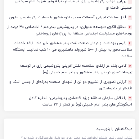
برپایی موکب پتروشیمی رازی در مراسم بدرقه رهبر شهید امام سیدعلی
1
حسینی خامنه‌ای
آغاز عملیات اجرایی آسفالت معابر بندرماهشهر با حمایت پتروشیمی مارون
2
تحقق الگوی «توسعه متوازن» در پتروشیمی بندرامام / اختصاص ۳۰ درصد از
3
بودجه‌های مسئولیت اجتماعی منطقه به پروژه‌های زیرساختی
رئیس بهداشت و درمان صنعت نفت بندر ماهشهر خبر داد: ارائه خدمات
4
سلامت‌محور به بیش از ۵۰۰ شهروند ماهشهری طی ۱۰ شب فعالیت ایستگاه
سلامت
گامی بلند در ارتقای سلامت؛ نقش‌آفرینی پتروشیمی رازی در توسعه
5
زیرساخت‌های درمانی بندر ماهشهر و بندر امام خمینی (ره)
گزارش تصویری از تشییع دو تن از شهدای صنعت؛ بدرقه‌ای از جنس اشک و
6
افتخار در بندرماهشهر
با تلاش سازمان منطقه ویژه اقتصادی پتروشیمی؛ تخلیه کامل
7
آب‌گرفتگی‌های بندر امام خمینی (ره) در کمتر از ۲۴ ساعت
دیدگاهتان را بنویسید
نشانی ایمیل شما منتشر نخواهد شد.
بخش‌های موردنیاز علامت‌گذاری شده‌اند
*