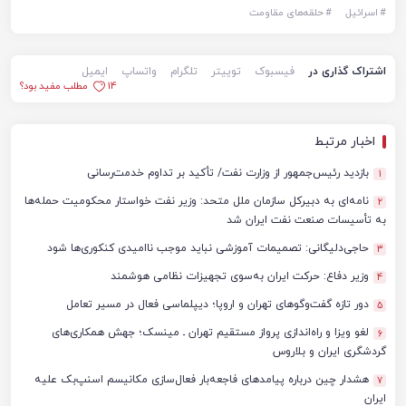
#
اسرائیل
#
حلقه‌های مقاومت
اشتراک گذاری در
فیسبوک
توییتر
تلگرام
واتساپ
ایمیل
14
مطلب مفید بود؟
اخبار مرتبط
بازدید رئیس‌جمهور از وزارت نفت/ تأکید بر تداوم خدمت‌رسانی
1
نامه‌ای به دبیرکل سازمان ملل متحد: وزیر نفت خواستار محکومیت حمله‌ها
2
به تأسیسات صنعت نفت ایران شد
حاجی‌دلیگانی: تصمیمات آموزشی نباید موجب ناامیدی کنکوری‌ها شود
3
وزیر دفاع: حرکت ایران به‌سوی تجهیزات نظامی هوشمند
4
دور تازه گفت‌وگوهای تهران و اروپا؛ دیپلماسی فعال در مسیر تعامل
5
لغو ویزا و راه‌اندازی پرواز مستقیم تهران ـ مینسک؛ جهش همکاری‌های
6
گردشگری ایران و بلاروس
هشدار چین درباره پیامدهای فاجعه‌بار فعال‌سازی مکانیسم اسنپ‌بک علیه
7
ایران