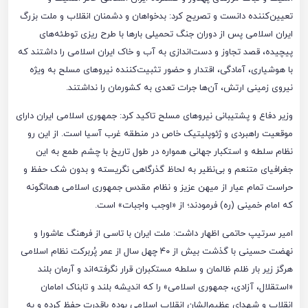
تعیین‌کننده دانست و تصریح کرد: بدخواهان و دشمنان انقلاب و ملت بزرگ
ایران اسلامی پس از دوران جنگ تحمیلی بار‌ها با طرح ریزی توطئه‌های
پیچیده، قصد تجاوز و دست‌اندازی به آب و خاک ایران اسلامی را داشتند که
با هوشیاری، آمادگی، اقتدار و حضور تثبیت‌کننده نیرو‌های مسلح به ویژه
نیروی زمینی ارتش، آن‌ها جرات تعدی به کشورمان را نداشتند.
وزیر دفاع و پشتیبانی نیرو‌های مسلح تاکید کرد: جمهوری اسلامی ایران دارای
موقعیت راهبردی و ژئوپلیتیک خاص در منطقه غرب آسیا است. از این رو
نظام سلطه و استکبار جهانی همواره در طول تاریخ با چشم طمع به این
جغرافیای متنعم و بی‌نظیر به لحاظ گذرگاهی نگریسته و بدون شک حفظ و
حراست تمام عیار از میهن عزیز و نظام مقدس جمهوری اسلامی همانگونه
که امام خمینی (ره) فرمودند؛ از «اوجب واجبات» است.
امیر سرتیپ حاتمی اظهار داشت: ملت ایران با تاسی از فرهنگ عاشورا و
نهضت حسینی با گذشت بیش از ۴۰ چهل سال از عمر پُربرکت نظام اسلامی
هرگز زیر بار ظلم ظالمان و سلطه مستکبران قرار نگرفته‌اند و آرمان بلند
«استقلال، آزادی، جمهوری اسلامی» را که اندیشه بلند و تابناک امامان
انقلاب و شهدای عظیم‌الشان انقلاب اسلامی بوده باقدرت حفظ کرده و به