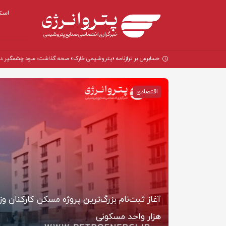
است
حسابرس بر ترازنامه «پتروشیمی خارک» صحه گذاشت؛ سود چشمگیر در سال
اقتصادی
مگیر در
هزار واحد مسکونی