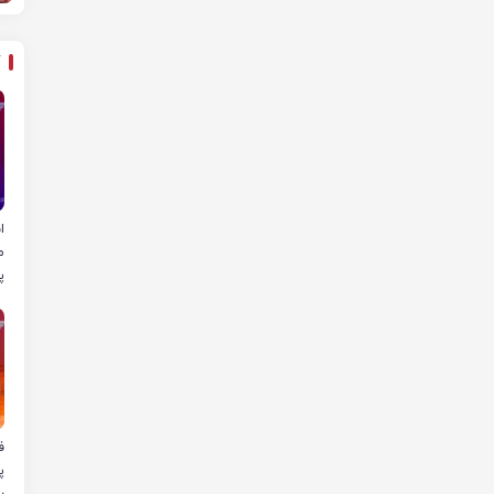
ا
م
پ
ب