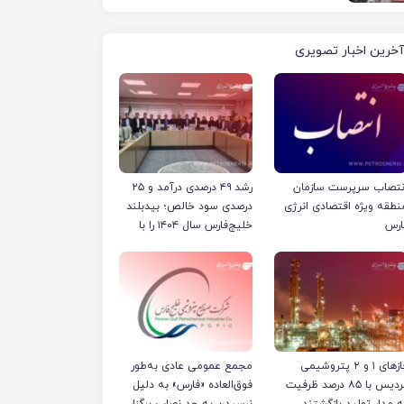
آخرین اخبار تصویری
نتصاب سرپرست سازمان
رشد ۴۹ درصدی درآمد و ۲۵
نطقه ویژه اقتصادی انرژی
درصدی سود خالص؛ بیدبلند
ارس
خلیج‌فارس سال ۱۴۰۴ را با
رکوردهای جدید به پایان
رساند
فازهای ۱ و ۲ پتروشیمی
مجمع عمومی عادی به‌طور
پردیس با ۸۵ درصد ظرفیت
فوق‌العاده «فارس» به دلیل
ه مدار تولید بازگشتند
نرسیدن به حد نصاب برگزار