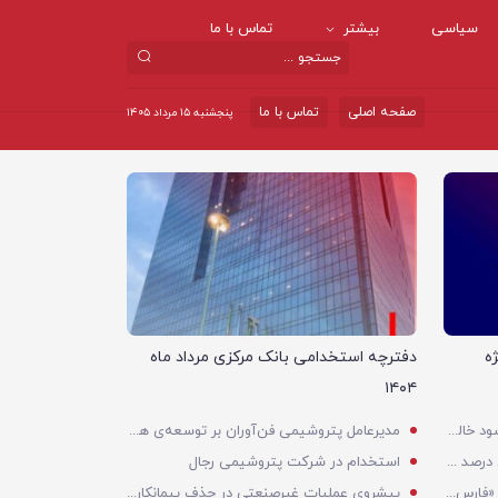
سیاسی
بیشتر
تماس با ما
صفحه اصلی
تماس با ما
پنجشنبه ۱۵ مرداد ۱۴۰۵
اقتصادی
ه
دفترچه استخدامی بانک مرکزی مرداد ماه
۱۴۰۴
رشد ۴۹ درصدی درآمد و ۲۵ درصدی سود خالص؛ بیدبلند خلیج‌فارس سال ۱۴۰۴ را با رکوردهای جدید به پایان رساند
مدیرعامل پتروشیمی فن‌آوران بر توسعه‌ی همکاری علمی با دانشگاه تاکید کرد
مدیرعامل هلدین
فازهای ۱ و ۲ پتروشیمی پردیس با ۸۵ درصد ظرفیت به مدار تولید بازگشتند
استخدام در شرکت پتروشیمی رجال
تحت تأثیر تحولات ونزوئلا
شده است
مجمع عمومی عادی به‌طور فوق‌العاده «فارس» به دلیل نرسیدن به حد نصاب برگزار نشد
پیشروی عملیات غیرصنعتی در حذف پیمانکاران