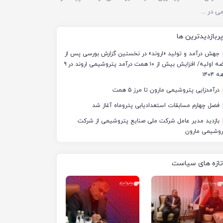
استاندار خوزستان: ۱۰ مجتمع پتروشیمی در جنگ آسیب دیدند/ برآورد خسارت‌ها به ۵۰ همت و ۴ میلیارد دلار رسید
پربازدیدترین ها
جهش درآمد و تولید «اروند» در نخستین گزارش بورسی پس از
عرضه اولیه/ افزایش بیش از ۱۰ همت درآمد پتروشیمی اروند در ۹
 ۱۴۰۴
درآمدزایی پتروشیمی مارون تا مرز ۵ همت
فصل چهارم مسابقات استعدادیابی پتروماه آغاز شد
بازدید مدیر عامل شرکت ملی صنایع پتروشیمی از شرکت
روشیمی مارون
تازه های سیاست