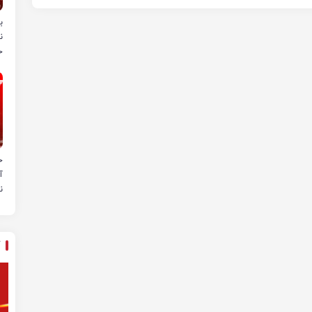
ب
ن
خ
ح
آ
ن