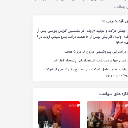
پیام وزیر نفت به مناسبت روز خبرنگار; رسانه‌ها جلوه‌های ایثار کارکنان صنعت نفت را منعکس کردند
پربازدیدترین ها
جهش درآمد و تولید «اروند» در نخستین گزارش بورسی پس از
عرضه اولیه/ افزایش بیش از ۱۰ همت درآمد پتروشیمی اروند در ۹
 ۱۴۰۴
درآمدزایی پتروشیمی مارون تا مرز ۵ همت
فصل چهارم مسابقات استعدادیابی پتروماه آغاز شد
بازدید مدیر عامل شرکت ملی صنایع پتروشیمی از شرکت
روشیمی مارون
تازه های سیاست