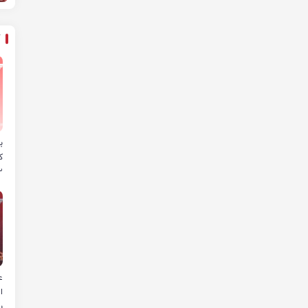
ب
ک
۲ فجر انرژی به 
ع
ا
ب