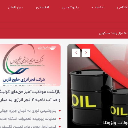
خدامی
انتصاب
پتروشیمی
اقتصادی
بین الملل
نی
اقتصادی
بازگشت موفقیت‌آمیز فن‌های کولینگ‌
واحد آب ناحیه ۲ فجر انرژی به مدار تولید
مدیرعامل هلدینگ خلیج‌فارس: ت
لات ونزوئلا
شده است