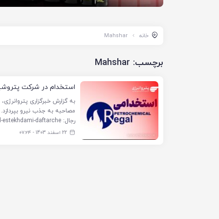
خانه
Mahshar
برچسب:
Mahshar
استخدام در شرکت پتروشی
به گزارش خبرگزاری پتروانرژی
مصاحبه به جذب نیرو بپردازد
رجال: Regal-estekhdami-daftarche مجتمع
22 اسفند 1403 - ۰۷:۲۴