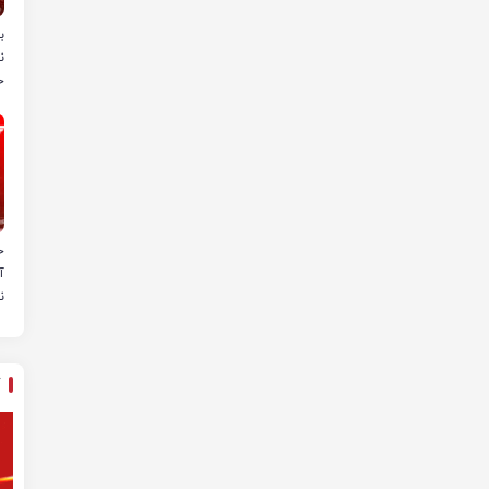
ب
ن
خ
ح
آ
ن