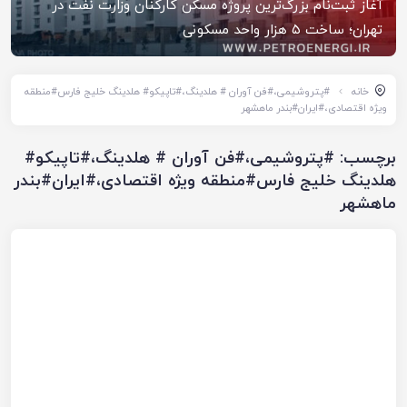
آغاز ثبت‌نام بزرگ‌ترین پروژه مسکن کارکنان وزارت نفت در
تهران؛ ساخت ۵ هزار واحد مسکونی
خانه
#پتروشیمی،#فن آوران # هلدینگ،#تاپیکو# هلدینگ خلیج فارس#منطقه
ویژه اقتصادی،#ایران#بندر ماهشهر
برچسب:
#پتروشیمی،#فن آوران # هلدینگ،#تاپیکو#
هلدینگ خلیج فارس#منطقه ویژه اقتصادی،#ایران#بندر
ماهشهر