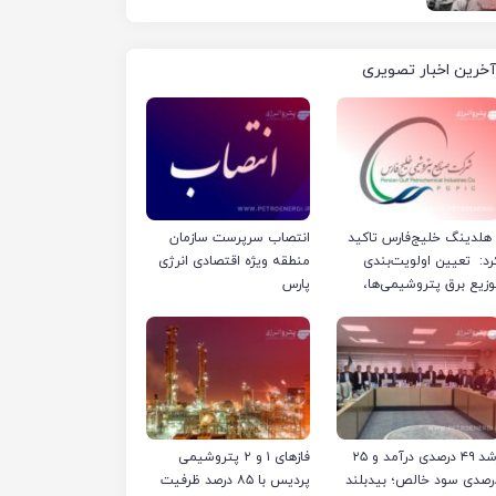
آخرین اخبار تصویری
لدینگ خلیج‌فارس تاکید
انتصاب سرپرست سازمان
رد: تعیین اولویت‌بندی
منطقه ویژه اقتصادی انرژی
وزیع برق پتروشیمی‌ها،
پارس
رفا با شرکت ملی صنایع
تروشیمی ایران است
رشد ۴۹ درصدی درآمد و ۲۵
فازهای ۱ و ۲ پتروشیمی
رصدی سود خالص؛ بیدبلند
پردیس با ۸۵ درصد ظرفیت