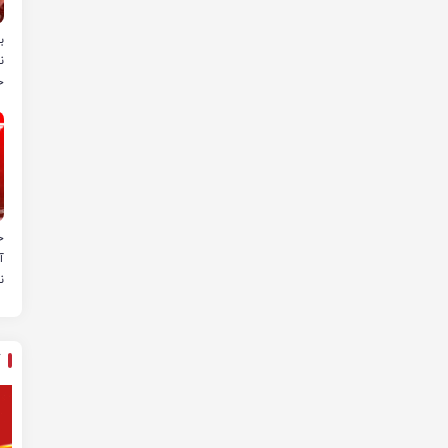
ب
ن
خ
ح
آ
ن