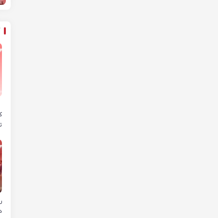
ه
ک
ت
ص
پ
د