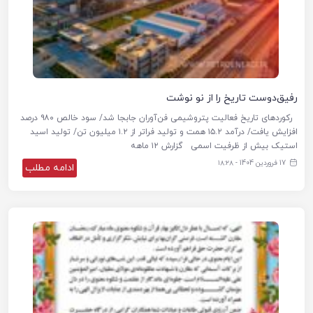
رفیق‌دوست تاریخ را از نو نوشت
رکوردهای تاریخ فعالیت پتروشیمی فن‌آوران جابجا شد/ سود خالص ۹۸۰ درصد
افزایش یافت/ درآمد ۱۵.۲ همت و تولید فراتر از ۱.۲ میلیون تن/ تولید اسید
استیک بیش از ظرفیت اسمی گزارش ۱۲ ماهه
17 فروردین 1404 - ۱۸:۲۸
ادامه مطلب