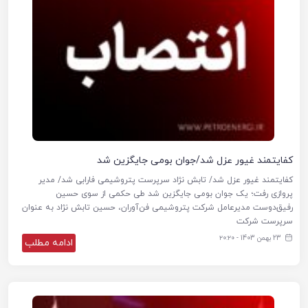
کفایتمند غیور عزل شد/جوان بومی جایگزین شد
کفایتمند غیور عزل شد/ تابش نژاد سرپرست پتروشیمی فارابی شد/ مدیر
پروازی رفت؛ یک جوان بومی جایگزین شد طی حکمی از سوی حسین
رفیق‌دوست مدیرعامل شرکت پتروشیمی فن‌آوران، حسین تابش نژاد به عنوان
سرپرست شرکت
23 بهمن 1403 - ۲۰:۲۰
ادامه مطلب