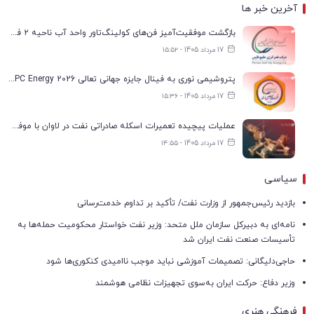
آخرین خبر ها
بازگشت موفقیت‌آمیز فن‌های کولینگ‌تاور واحد آب ناحیه ۲ فجر انرژی به مدار تولید
17 مرداد 1405 - ۱۵:۵۲
پتروشیمی نوری به فینال جایزه جهانی تعالی WPC Energy 2026 رسید
17 مرداد 1405 - ۱۵:۳۶
عملیات پیچیده تعمیرات اسکله صادراتی نفت در لاوان با موفقیت انجام شد
17 مرداد 1405 - ۱۴:۵۵
سیاسی
بازدید رئیس‌جمهور از وزارت نفت/ تأکید بر تداوم خدمت‌رسانی
نامه‌ای به دبیرکل سازمان ملل متحد: وزیر نفت خواستار محکومیت حمله‌ها به
تأسیسات صنعت نفت ایران شد
حاجی‌دلیگانی: تصمیمات آموزشی نباید موجب ناامیدی کنکوری‌ها شود
وزیر دفاع: حرکت ایران به‌سوی تجهیزات نظامی هوشمند
فرهنگی هنری