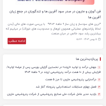
فن آوران و مارون در صدر سود آفرین ها و تندگویان در جمع زیان
آفرین ها
*ترین های سودساز و زیان ساز ۹ ماهه ۱۴۰۳* ‏با بررسی صورت های مالی (بدن
لحاظ پارامترهای عملیاتی همچون اورهال و محدودیت های خوراک) در میابیم که
بیشترین رشد سود خالص در میان صنعت
5 بهمن 1403 - ۱۵:۳۴
ادامه مطلب
پربازدیدترین ها
جهش درآمد و تولید «اروند» در نخستین گزارش بورسی پس از عرضه اولیه/
1
افزایش بیش از ۱۰ همت درآمد پتروشیمی اروند در ۹ ماهه ۱۴۰۴
درآمدزایی پتروشیمی مارون تا مرز ۵ همت
2
فصل چهارم مسابقات استعدادیابی پتروماه آغاز شد
3
بازدید مدیر عامل شرکت ملی صنایع پتروشیمی از شرکت پتروشیمی مارون
4