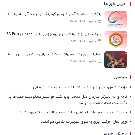
آخرین خبر ها
بازگشت موفقیت‌آمیز فن‌های کولینگ‌تاور واحد آب ناحیه ۲ فجر انرژی به مدار تولید
17 مرداد 1405 - ۱۵:۵۲
پتروشیمی نوری به فینال جایزه جهانی تعالی WPC Energy 2026 رسید
17 مرداد 1405 - ۱۵:۳۶
عملیات پیچیده تعمیرات اسکله صادراتی نفت در لاوان با موفقیت انجام شد
17 مرداد 1405 - ۱۴:۵۵
سیاسی
بازدید رئیس‌جمهور از وزارت نفت/ تأکید بر تداوم خدمت‌رسانی
نامه‌ای به دبیرکل سازمان ملل متحد: وزیر نفت خواستار محکومیت حمله‌ها به
تأسیسات صنعت نفت ایران شد
حاجی‌دلیگانی: تصمیمات آموزشی نباید موجب ناامیدی کنکوری‌ها شود
وزیر دفاع: حرکت ایران به‌سوی تجهیزات نظامی هوشمند
فرهنگی هنری