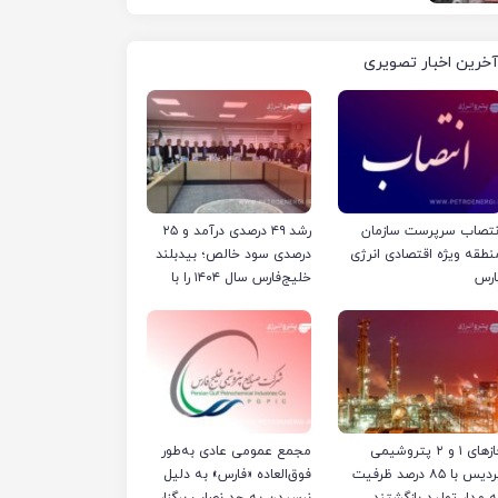
آخرین اخبار تصویری
نتصاب سرپرست سازمان
رشد ۴۹ درصدی درآمد و ۲۵
نطقه ویژه اقتصادی انرژی
درصدی سود خالص؛ بیدبلند
ارس
خلیج‌فارس سال ۱۴۰۴ را با
رکوردهای جدید به پایان
رساند
فازهای ۱ و ۲ پتروشیمی
مجمع عمومی عادی به‌طور
پردیس با ۸۵ درصد ظرفیت
فوق‌العاده «فارس» به دلیل
ه مدار تولید بازگشتند
نرسیدن به حد نصاب برگزار