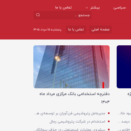
سیاسی
بیشتر
تماس با ما
صفحه اصلی
تماس با ما
پنجشنبه ۱۵ مرداد ۱۴۰۵
اقتصادی
ه
دفترچه استخدامی بانک مرکزی مرداد ماه
۱۴۰۴
رشد ۴۹ درصدی درآمد و ۲۵ درصدی سود خالص؛ بیدبلند خلیج‌فارس سال ۱۴۰۴ را با رکوردهای جدید به پایان رساند
مدیرعامل پتروشیمی فن‌آوران بر توسعه‌ی همکاری علمی با دانشگاه تاکید کرد
مدیرعامل هلدین
فازهای ۱ و ۲ پتروشیمی پردیس با ۸۵ درصد ظرفیت به مدار تولید بازگشتند
استخدام در شرکت پتروشیمی رجال
تحت تأثیر تحولات ونزوئلا
شده است
مجمع عمومی عادی به‌طور فوق‌العاده «فارس» به دلیل نرسیدن به حد نصاب برگزار نشد
پیشروی عملیات غیرصنعتی در حذف پیمانکاران