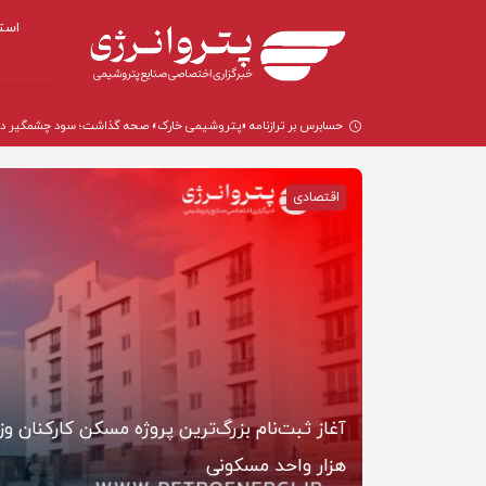
است
حسابرس بر ترازنامه «پتروشیمی خارک» صحه گذاشت؛ سود چشمگیر در سال
اقتصادی
مگیر در
هزار واحد مسکونی