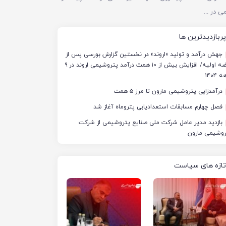
استاندار خوزستان: ۱۰ مجتمع پتروشیمی در جنگ آسیب دیدند/ برآورد خسارت‌ها به ۵۰ همت و ۴ میلیارد دلار رسید
پربازدیدترین ها
جهش درآمد و تولید «اروند» در نخستین گزارش بورسی پس از
عرضه اولیه/ افزایش بیش از ۱۰ همت درآمد پتروشیمی اروند در ۹
 ۱۴۰۴
درآمدزایی پتروشیمی مارون تا مرز ۵ همت
فصل چهارم مسابقات استعدادیابی پتروماه آغاز شد
بازدید مدیر عامل شرکت ملی صنایع پتروشیمی از شرکت
روشیمی مارون
تازه های سیاست